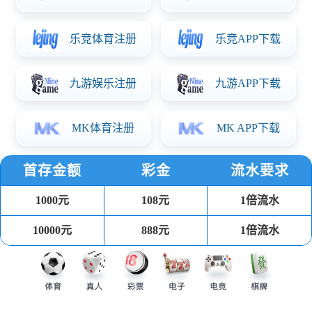
01. 初创定位
星空体育·星空网页版网站入口起源于对体育
精神与数字技术的热爱，早期平台聚焦于赛事
数据与直播服务，并率先实现多赛程同步与智
能提醒功能，赢得众多球迷的信任。