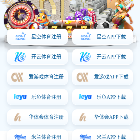
注册信息：如手机号、昵称、头像等基础资料
设备信息：操作系统、浏览器、分辨率、唯一标识等
行为记录：包括访问路径、停留时间、偏好设置等
位置信息：在获得授权后采集
三、信息使用目的
收集到的信息将用于：
为您提供定制化内容与互动体验
保障账号和数据安全
进行数据分析与服务优化
在授权基础上提供通知推送服务
四、第三方共享与信息披露
我们承诺不会随意出售用户信息，仅在以下情况下共享：
经您明确授权的合作服务