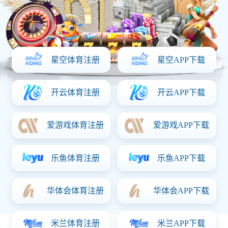
手机App
网页版
库里三分命中数历史第一
4000+ vs 雷阿伦2973，新老
纪录差距拉大
2026-06-08 15:00
66 次阅读
首页
/
体育热讯